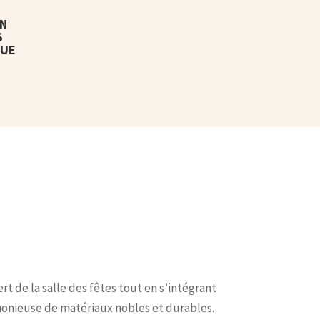
N
S
QUE
rt de la salle des fêtes tout en s’intégrant
monieuse de matériaux nobles et durables.